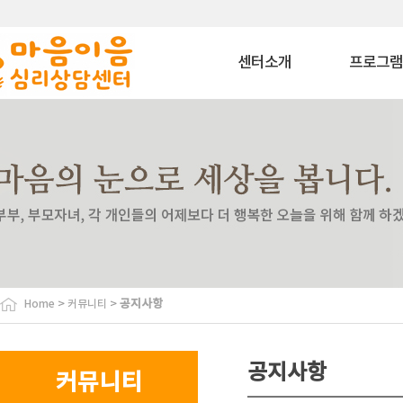
센터소개
프로그
마음이음은?
상담 프로그
내부소개
치료 프로그
비젼
상담교육 프로
이용안내
특화 프로그
찾아오시는길
심리평가 프로
코칭 프로그
자격과정 프로
사회공헌 프로
바우처 프로그
>
>
공지사항
Home
커뮤니티
특수교육대상자 
원
협력기관
공지사항
커뮤니티
협력기관