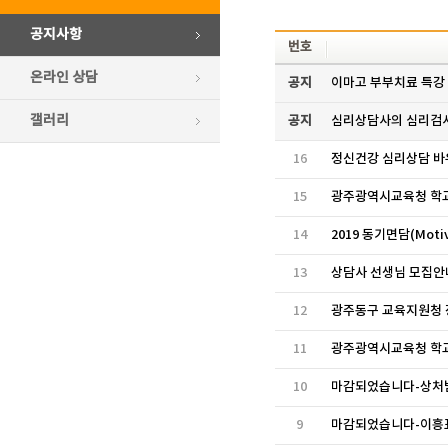
공지사항
번호
온라인 상담
공지
이마고 부부치료 특강
갤러리
공지
심리상담사의 심리검사
16
정신건강 심리상담 바
15
광주광역시교육청 학
14
2019 동기면담(Moti
13
상담사 선생님 모집안
12
광주동구 교육지원청 
11
광주광역시교육청 학
10
마감되었습니다-상처받은
9
마감되었습니다-이흥표 