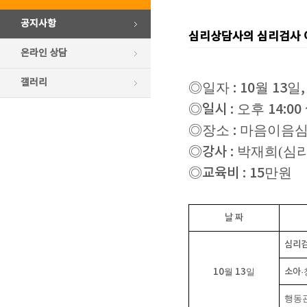
공지사항
심리상담사의 심리검사 이
온라인 상담
갤러리
◎
일자
: 10
월
13
일
,
◎
일시
:
오후
14:00 
◎
장소
:
마음이음심
◎
강사
:
박재희(심
◎
교육비
: 15
만원
날 짜
심리검
10
월
13
일
소아
·
행동관