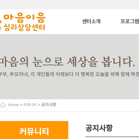
센터소개
프로그
마음이음은?
상담 프로그
내부소개
치료 프로그
비젼
상담교육 프로
이용안내
특화 프로그
찾아오시는길
심리평가 프로
코칭 프로그
자격과정 프로
사회공헌 프로
바우처 프로그
>
>
공지사항
Home
커뮤니티
특수교육대상자 
원
협력기관
공지사항
커뮤니티
협력기관