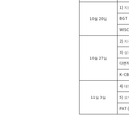
1)
지
BGT
10
월
20
일
WISC
2)
지
3)
성
10
월
27
일
다면
K-CB
4)
대
11
일
3
일
5)
요
PAT (