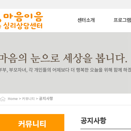
센터소개
프로그
마음이음은?
상담 프로그
내부소개
치료 프로그
비젼
상담교육 프로
이용안내
특화 프로그
찾아오시는길
심리평가 프로
코칭 프로그
자격과정 프로
사회공헌 프로
바우처 프로그
>
>
공지사항
Home
커뮤니티
특수교육대상자 
원
협력기관
공지사항
커뮤니티
협력기관