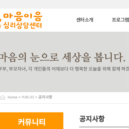
센터소개
프로그
마음이음은?
상담 프로그
내부소개
치료 프로그
비젼
상담교육 프로
이용안내
특화 프로그
찾아오시는길
심리평가 프로
코칭 프로그
자격과정 프로
사회공헌 프로
바우처 프로그
>
>
공지사항
Home
커뮤니티
특수교육대상자 
원
협력기관
공지사항
커뮤니티
협력기관