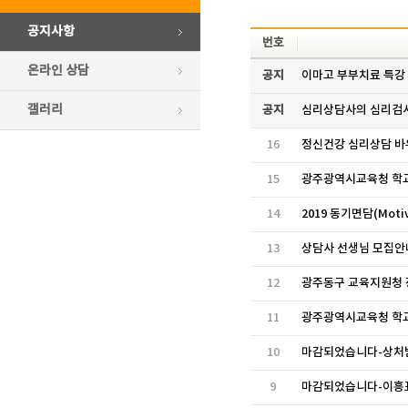
공지사항
번호
온라인 상담
공지
이마고 부부치료 특강
갤러리
공지
심리상담사의 심리검사
16
정신건강 심리상담 바
15
광주광역시교육청 학
14
2019 동기면담(Moti
13
상담사 선생님 모집안
12
광주동구 교육지원청 
11
광주광역시교육청 학
10
마감되었습니다-상처받은
9
마감되었습니다-이흥표 