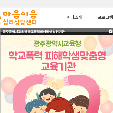
센터소개
프로그
광주광역시교육청 학교폭력피해학생 상담기관
마음이음은?
상담 프로그
내부소개
치료 프로그
비젼
상담교육 프로
이용안내
특화 프로그
찾아오시는길
심리평가 프로
코칭 프로그
자격과정 프로
사회공헌 프로
바우처 프로그
특수교육대상자 
원
협력기관
협력기관